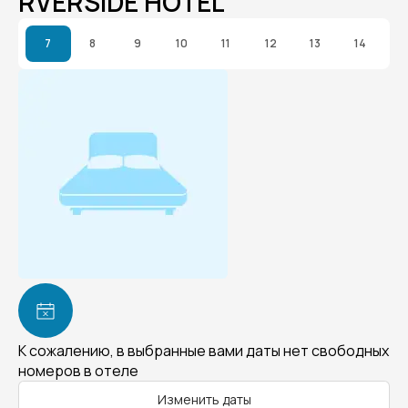
RVERSIDE HOTEL
7
8
9
10
11
12
13
14
К сожалению, в выбранные вами даты нет свободных
номеров в отеле
Изменить даты