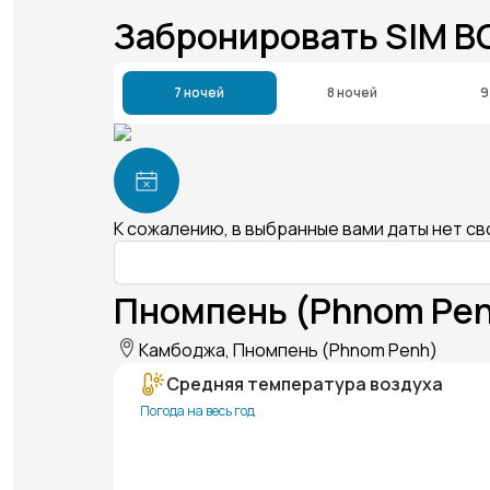
Забронировать SIM 
7 ночей
8 ночей
9
К сожалению, в выбранные вами даты нет с
Пномпень (Phnom Pen
Камбоджа, Пномпень (Phnom Penh)
Средняя температура воздуха
Погода на весь год