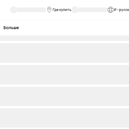
Где купить
₽
-
русс
Больше