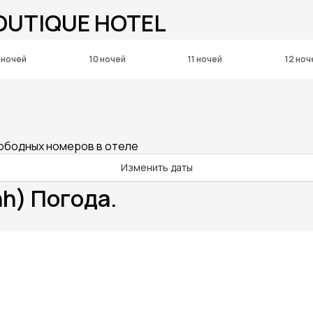
BOUTIQUE HOTEL
 ночей
10 ночей
11 ночей
12 ноч
вободных номеров в отеле
Изменить даты
h) Погода.