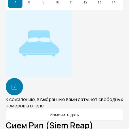
7
8
9
10
11
12
13
14
К сожалению, в выбранные вами даты нет свободных
номеров в отеле
Изменить даты
Сием Рип (Siem Reap)