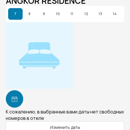
ANGKOR RESIDENCE
7
8
9
10
11
12
13
14
К сожалению, в выбранные вами даты нет свободных
номеров в отеле
Изменить даты