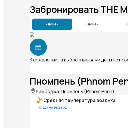
Забронировать THE 
7 ночей
8 ночей
9
К сожалению, в выбранные вами даты нет с
Пномпень (Phnom Pen
Камбоджа, Пномпень (Phnom Penh)
Средняя температура воздуха
Погода на весь год