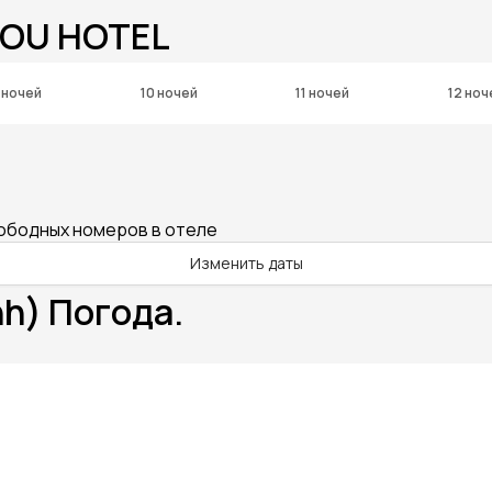
MOU HOTEL
 ночей
10 ночей
11 ночей
12 ноч
вободных номеров в отеле
Изменить даты
h) Погода.