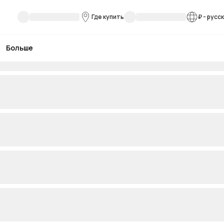
Где купить
₽
-
русс
Больше