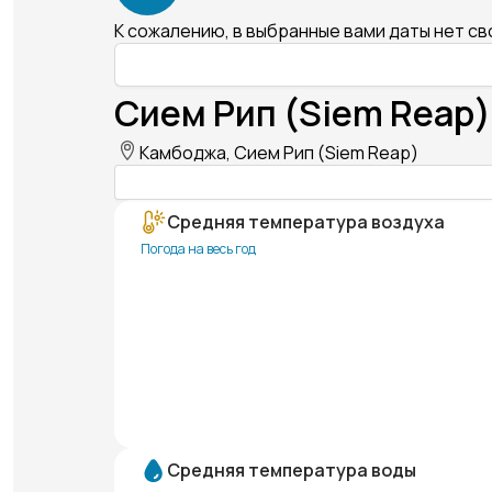
К сожалению, в выбранные вами даты нет с
Сием Рип (Siem Reap)
Камбоджа, Сием Рип (Siem Reap)
Средняя температура воздуха
Погода на весь год
Средняя температура воды