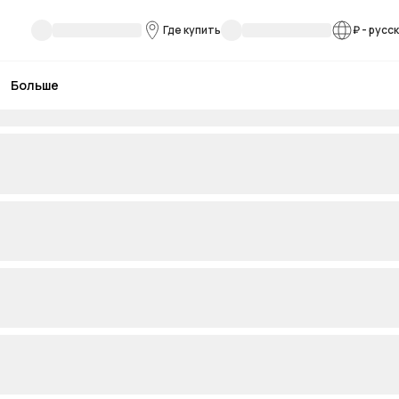
Где купить
₽
-
русс
Больше