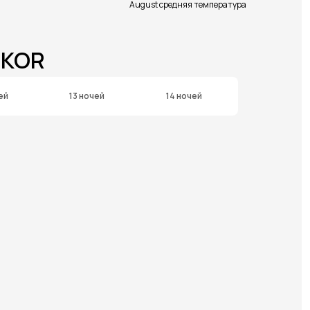
August средняя температура
GKOR
ей
13 ночей
14 ночей