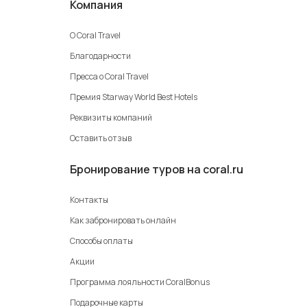
Компания
О Coral Travel
Благодарности
Пресса о Coral Travel
Премия Starway World Best Hotels
Реквизиты компаний
Оставить отзыв
Бронирование туров на coral.ru
Контакты
Как забронировать онлайн
Способы оплаты
Акции
Программа лояльности CoralBonus
Подарочные карты