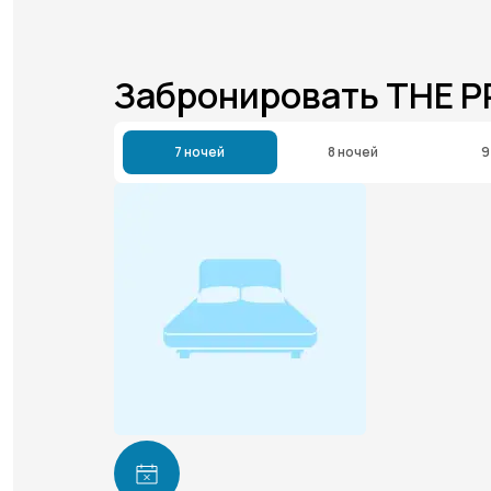
Забронировать THE P
7 ночей
8 ночей
9