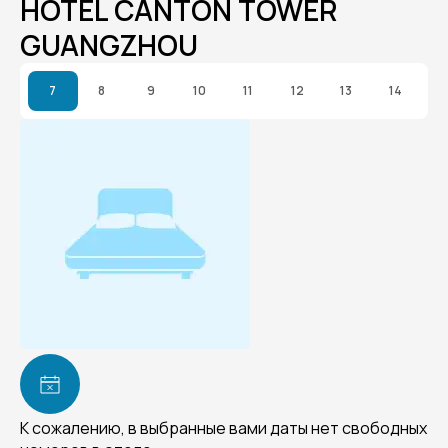
HOTEL CANTON TOWER
GUANGZHOU
7
8
9
10
11
12
13
14
К сожалению, в выбранные вами даты нет свободных