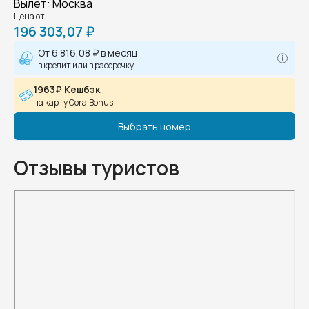
Вылет
:
Москва
Цена от
196 303,07 ₽
От
6 816,08 ₽
в месяц
в кредит или в рассрочку
1963₽ Кешбэк
на карту CoralBonus
Выбрать номер
Отзывы туристов