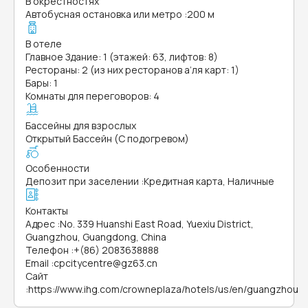
В окрестностях
Автобусная остановка или метро
:
200 м
В отеле
Главное Здание: 1 (этажей: 63, лифтов: 8)
Рестораны: 2 (из них ресторанов а’ля карт: 1)
Бары: 1
Комнаты для переговоров: 4
Бассейны для взрослых
Открытый Бассейн (С подогревом)
Особенности
Депозит при заселении
:
Кредитная карта, Наличные
Контакты
Адрес
:
No. 339 Huanshi East Road, Yuexiu District,
Guangzhou, Guangdong, China
Телефон
:
+(86) 2083638888
Email
:
cpcitycentre@gz63.cn
Сайт
:
https://www.ihg.com/crowneplaza/hotels/us/en/guangzhou