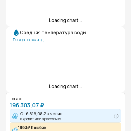
Loading chart...
Средняя температура воды
Погода на весь год
Loading chart...
Цена от
196 303,07 ₽
От
6 816,08 ₽
в месяц
в кредит или в рассрочку
1963₽ Кешбэк