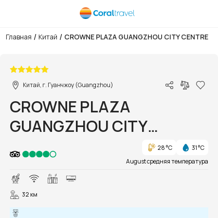
/
/
Главная
Китай
CROWNE PLAZA GUANGZHOU CITY CENTRE
1/47
Китай, г. Гуанчжоу (Guangzhou)
CROWNE PLAZA
GUANGZHOU CITY
CENTRE
28 °C
31 °C
August средняя температура
32 км