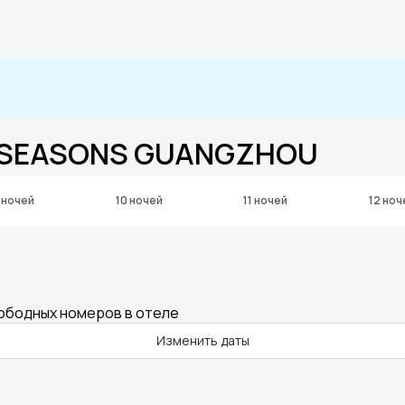
R SEASONS GUANGZHOU
 ночей
10 ночей
11 ночей
12 ноч
вободных номеров в отеле
Изменить даты