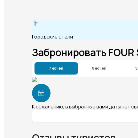
Городские отели
Забронировать FOU
7 ночей
8 ночей
9
К сожалению, в выбранные вами даты нет с
Отзывы туристов