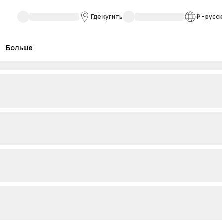
Где купить
₽
-
русс
Больше