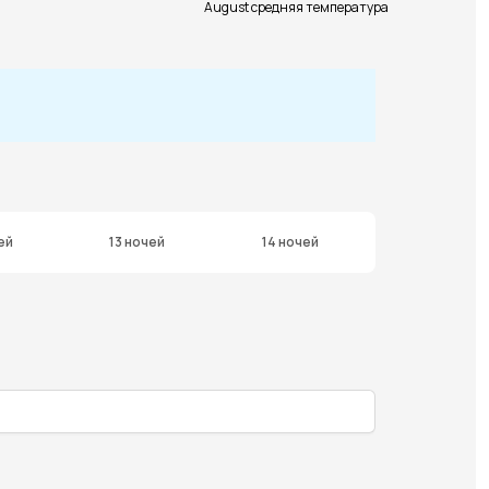
August средняя температура
ей
13 ночей
14 ночей