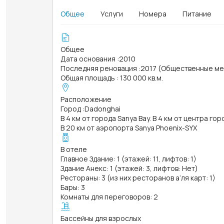
Общее
Услуги
Номера
Питание
Общее
Дата основания
:
2010
Последняя реновация
:
2017 (Общественные ме
Общая площадь
:
130 000 кв.м.
Расположение
Город
:
Dadonghai
В 4 км от города Sanya Bay. В 4 км от центра гор
В 20 км от аэропорта Sanya Phoenix-SYX
В отеле
Главное Здание: 1 (этажей: 11, лифтов: 1)
Здание Анекс: 1 (этажей: 3, лифтов: Нет)
Рестораны: 3 (из них ресторанов а’ля карт: 1)
Бары: 3
Комнаты для переговоров: 2
Бассейны для взрослых