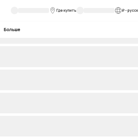
Где купить
₽
-
русс
Больше