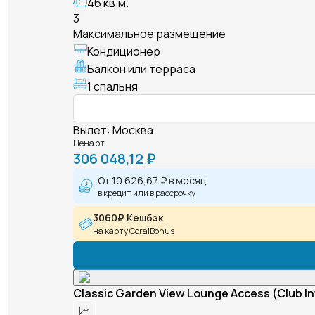
46 кв.м.
3
Максимальное размещение
Кондиционер
Балкон или терраса
1 спальня
Вылет
:
Москва
Цена от
306 048,12 ₽
От
10 626,67 ₽
в месяц
в кредит или в рассрочку
3060₽ Кешбэк
на карту CoralBonus
Classic Garden View Lounge Access (Club In