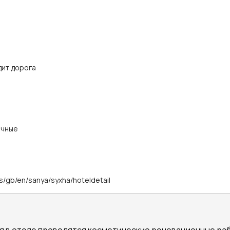
дит дорога
ичные
ls/gb/en/sanya/syxha/hoteldetail
ия в отеле проводятся косметические реновационные рабо