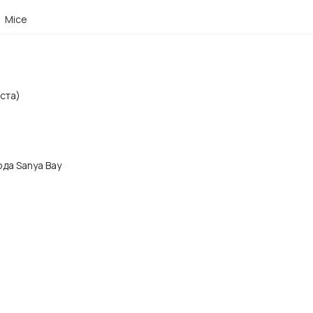
Mice
ста)
ода Sanya Bay