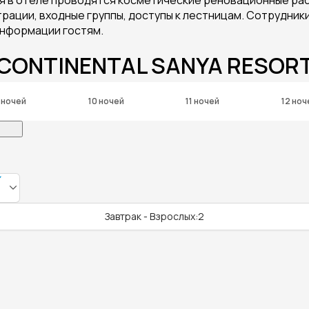
рации, входные группы, доступы к лестницам. Сотрудник
информации гостям.
RCONTINENTAL SANYA RESOR
 ночей
10 ночей
11 ночей
12 ноч
Завтрак - Взрослых:2