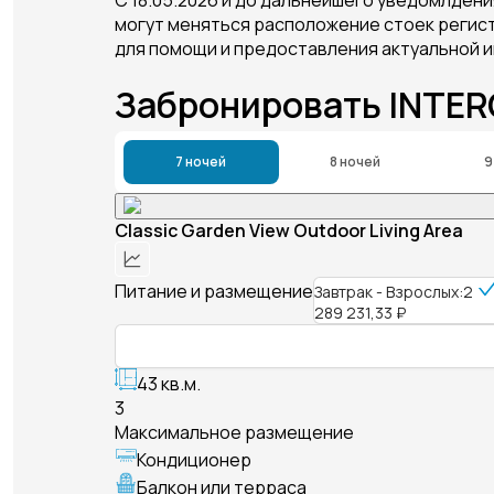
могут меняться расположение стоек регист
для помощи и предоставления актуальной 
Забронировать INTE
7 ночей
8 ночей
9
Classic Garden View Outdoor Living Area
Питание и размещение
Завтрак - Взрослых:2
289 231,33 ₽
43 кв.м.
3
Максимальное размещение
Кондиционер
Балкон или терраса