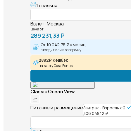
1 спальня
Вылет
:
Москва
Цена от
289 231,33 ₽
От
10 042,75 ₽
в месяц
в кредит или в рассрочку
2892₽ Кешбэк
на карту CoralBonus
Classic Ocean View
Питание и размещение
Завтрак - Взрослых:2
306 048,12 ₽