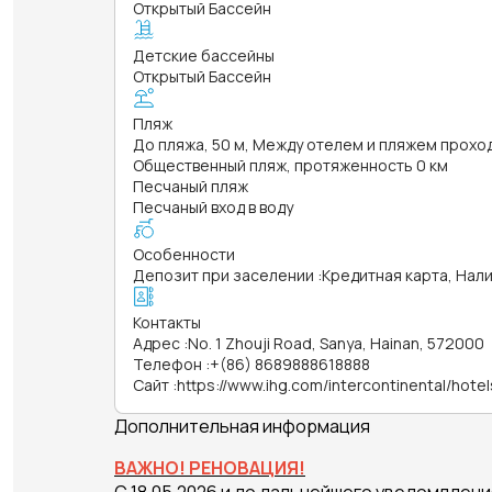
Открытый Бассейн
Детские бассейны
Открытый Бассейн
Пляж
До пляжа, 50 м, Между отелем и пляжем прохо
Общественный пляж, протяженность 0 км
Песчаный пляж
Песчаный вход в воду
Особенности
Депозит при заселении
:
Кредитная карта, Нал
Контакты
Адрес
:
No. 1 Zhouji Road, Sanya, Hainan, 572000
Телефон
:
+(86) 8689888618888
Сайт
:
https://www.ihg.com/intercontinental/hote
Дополнительная информация
ВАЖНО! РЕНОВАЦИЯ!
С 18.05.2026 и до дальнейшего уведомлден