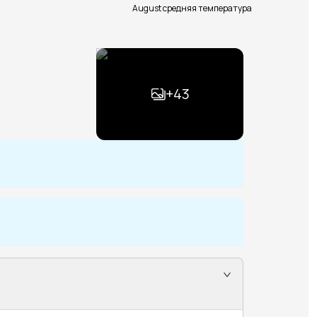
August средняя температура
+
43