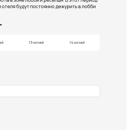
и отеля будут постоянно дежурить в лобби
T
ей
13 ночей
14 ночей