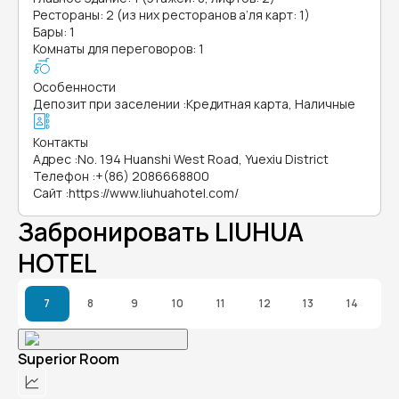
Рестораны: 2 (из них ресторанов а’ля карт: 1)
Бары: 1
Комнаты для переговоров: 1
Особенности
Депозит при заселении
:
Кредитная карта, Наличные
Контакты
Адрес
:
No. 194 Huanshi West Road, Yuexiu District
Телефон
:
+(86) 2086668800
Сайт
:
https://www.liuhuahotel.com/
Забронировать LIUHUA
HOTEL
7
8
9
10
11
12
13
14
Superior Room