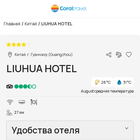
/
/
Главная
Китай
LIUHUA HOTEL
1/17
Китай, г. Гуанчжоу (Guangzhou)
LIUHUA HOTEL
28 °C
31 °C
August средняя температура
27 км
Удобства отеля