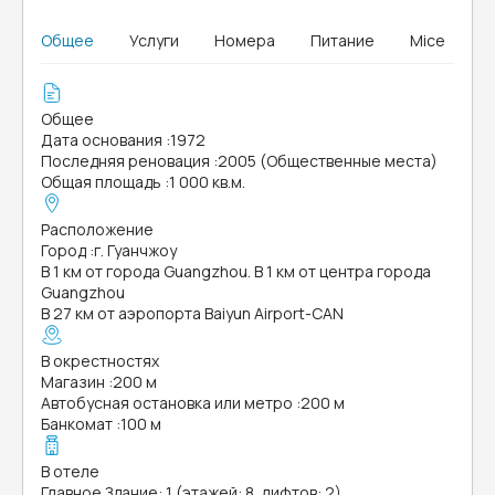
Общее
Услуги
Номера
Питание
Mice
Общее
Дата основания
:
1972
Последняя реновация
:
2005 (Общественные места)
Общая площадь
:
1 000 кв.м.
Расположение
Город
:
г. Гуанчжоу
В 1 км от города Guangzhou. В 1 км от центра города
Guangzhou
В 27 км от аэропорта Baiyun Airport-CAN
В окрестностях
Магазин
:
200 м
Автобусная остановка или метро
:
200 м
Банкомат
:
100 м
В отеле
Главное Здание: 1 (этажей: 8, лифтов: 2)