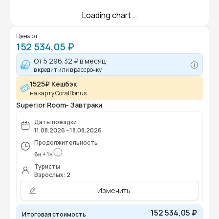
Loading chart...
Цена от
152 534,05 ₽
От
5 296,32 ₽
в месяц
в кредит или в рассрочку
1525₽ Кешбэк
на карту CoralBonus
Superior Room- Завтраки
Даты поездки
11.08.2026 - 18.08.2026
Продолжительность
6
н
+
1
н
Туристы
Взрослых: 2
Изменить
152 534,05 ₽
Итоговая стоимость