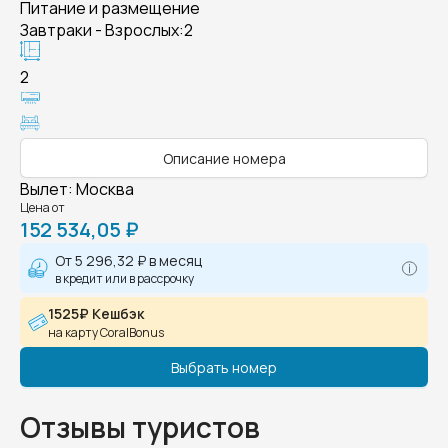
Питание и размещение
Завтраки - Взрослых:2
2
Описание номера
Вылет
:
Москва
Цена от
152 534,05 ₽
От
5 296,32 ₽
в месяц
в кредит или в рассрочку
1525₽ Кешбэк
на карту CoralBonus
Выбрать номер
Отзывы туристов