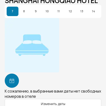
SHANGHAI HONGQIAO HOTEL
7
8
9
10
11
12
13
14
К сожалению, в выбранные вами даты нет свободных
номеров в отеле
Изменить даты