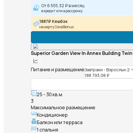
От
6 555,32 ₽
в месяц
в кредит или в рассрочку
1887₽ Кешбэк
на карту CoralBonus
Superior Garden View In Annex Building Twin
Питание и размещение
Завтраки - Взрослых:2
188 793,08 ₽
25 - 30 кв.м.
3
Максимальное размещение
Кондиционер
Балкон или терраса
1 спальня