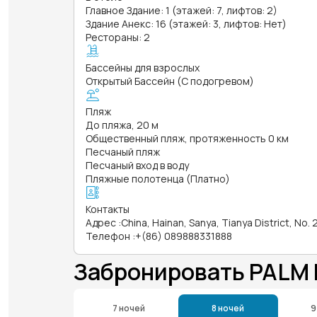
Главное Здание: 1 (этажей: 7, лифтов: 2)
Здание Анекс: 16 (этажей: 3, лифтов: Нет)
Рестораны: 2
Бассейны для взрослых
Открытый Бассейн (С подогревом)
Пляж
До пляжа, 20 м
Общественный пляж, протяженность 0 км
Песчаный пляж
Песчаный вход в воду
Пляжные полотенца (Платно)
Контакты
Адрес
:
China, Hainan, Sanya, Tianya District, No
Телефон
:
+(86) 089888331888
Забронировать PALM
7 ночей
8 ночей
9