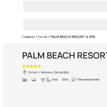
/
/
Главная
Китай
PALM BEACH RESORT & SPA
PALM BEACH RESORT
Китай, о. Хайнань (Sanya Bay)
5 км
20 м
Песчаный пляж