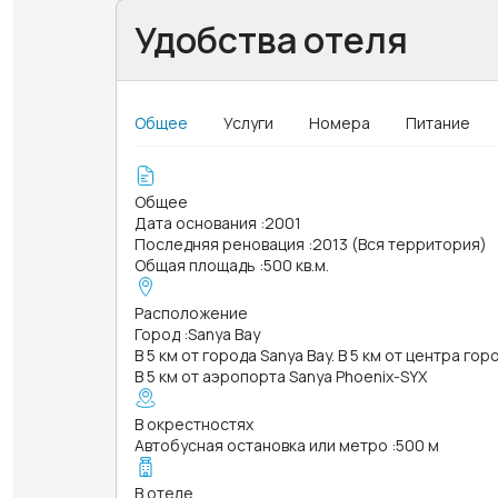
Удобства отеля
Общее
Услуги
Номера
Питание
Общее
Дата основания
:
2001
Последняя реновация
:
2013 (Вся территория)
Общая площадь
:
500 кв.м.
Расположение
Город
:
Sanya Bay
В 5 км от города Sanya Bay. В 5 км от центра гор
В 5 км от аэропорта Sanya Phoenix-SYX
В окрестностях
Автобусная остановка или метро
:
500 м
В отеле