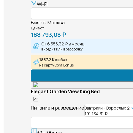
Wi-Fi
Вылет
:
Москва
Цена от
188 793,08 ₽
От
6 555,32 ₽
в месяц
в кредит или в рассрочку
1887₽ Кешбэк
на карту CoralBonus
Elegant Garden View King Bed
Питание и размещение
Завтраки - Взрослых:2
191 134,31 ₽
30 - 38 кв.м.