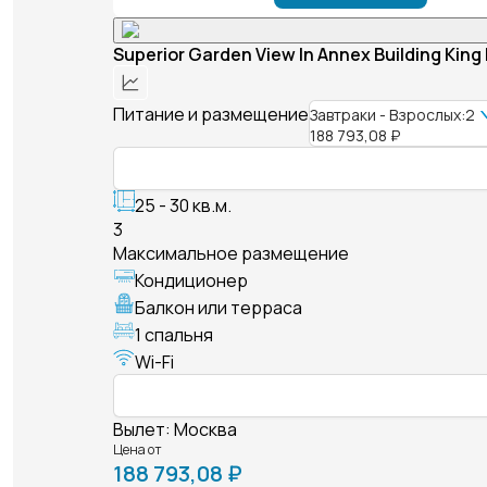
Superior Garden View In Annex Building King
Питание и размещение
Завтраки - Взрослых:2
188 793,08 ₽
25 - 30 кв.м.
3
Максимальное размещение
Кондиционер
Балкон или терраса
1 спальня
Wi-Fi
Вылет
:
Москва
Цена от
188 793,08 ₽