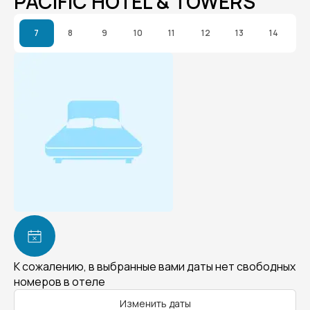
PACIFIC HOTEL & TOWERS
7
8
9
10
11
12
13
14
К сожалению, в выбранные вами даты нет свободных
номеров в отеле
Изменить даты