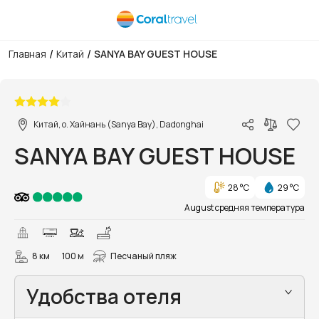
/
/
Главная
Китай
SANYA BAY GUEST HOUSE
1/40
Китай, о. Хайнань (Sanya Bay), Dadonghai
SANYA BAY GUEST HOUSE
28 °C
29 °C
August средняя температура
8 км
100 м
Песчаный пляж
Удобства отеля