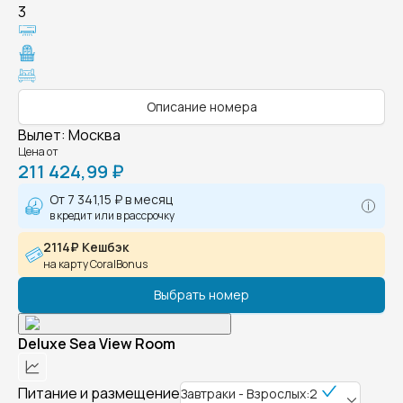
3
Описание номера
Вылет
:
Москва
Цена от
211 424,99 ₽
От
7 341,15 ₽
в месяц
в кредит или в рассрочку
2114₽ Кешбэк
на карту CoralBonus
Выбрать номер
Deluxe Sea View Room
Питание и размещение
Завтраки - Взрослых:2