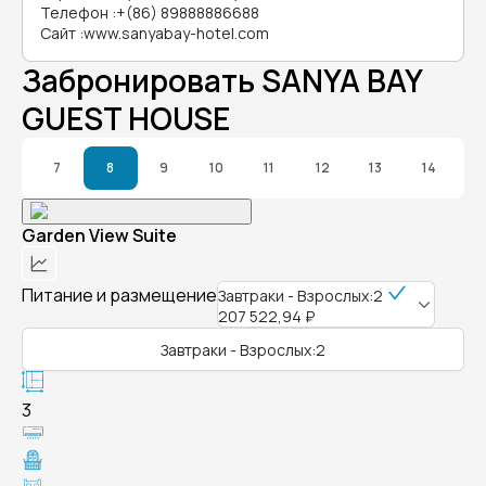
Телефон
:
+(86) 89888886688
Сайт
:
www.sanyabay-hotel.com
Забронировать SANYA BAY
GUEST HOUSE
7
8
9
10
11
12
13
14
Garden View Suite
Питание и размещение
Завтраки - Взрослых:2
207 522,94 ₽
Завтраки - Взрослых:2
3