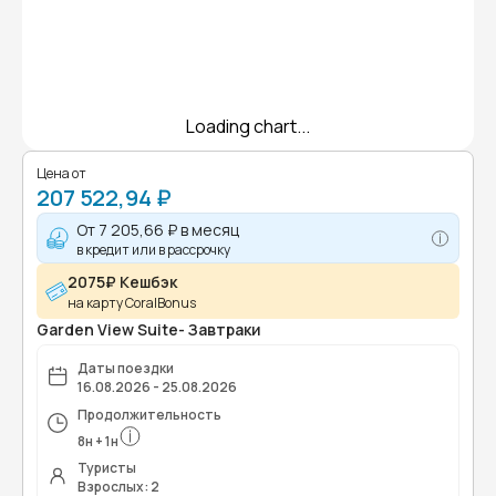
Loading chart...
Цена от
207 522,94 ₽
От
7 205,66 ₽
в месяц
в кредит или в рассрочку
2075₽ Кешбэк
на карту CoralBonus
Garden View Suite- Завтраки
Даты поездки
16.08.2026 - 25.08.2026
Продолжительность
8
н
+
1
н
Туристы
Взрослых: 2