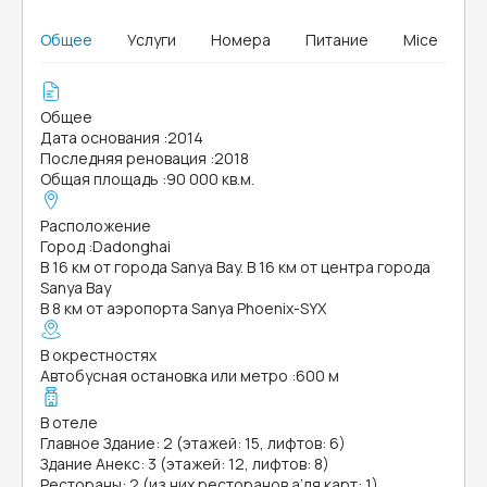
Общее
Услуги
Номера
Питание
Mice
Общее
Дата основания
:
2014
Последняя реновация
:
2018
Общая площадь
:
90 000 кв.м.
Расположение
Город
:
Dadonghai
В 16 км от города Sanya Bay. В 16 км от центра города
Sanya Bay
В 8 км от аэропорта Sanya Phoenix-SYX
В окрестностях
Автобусная остановка или метро
:
600 м
В отеле
Главное Здание: 2 (этажей: 15, лифтов: 6)
Здание Анекс: 3 (этажей: 12, лифтов: 8)
Рестораны: 2 (из них ресторанов а’ля карт: 1)