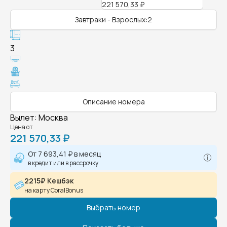
221 570,33 ₽
Завтраки - Взрослых:2
3
Описание номера
Вылет
:
Москва
Цена от
221 570,33 ₽
От
7 693,41 ₽
в месяц
в кредит или в рассрочку
2215₽ Кешбэк
на карту CoralBonus
Выбрать номер