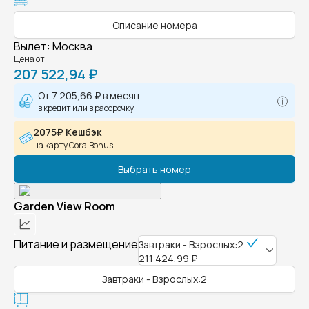
Описание номера
Вылет
:
Москва
Цена от
207 522,94 ₽
От
7 205,66 ₽
в месяц
в кредит или в рассрочку
2075₽ Кешбэк
на карту CoralBonus
Выбрать номер
Garden View Room
Питание и размещение
Завтраки - Взрослых:2
211 424,99 ₽
Завтраки - Взрослых:2