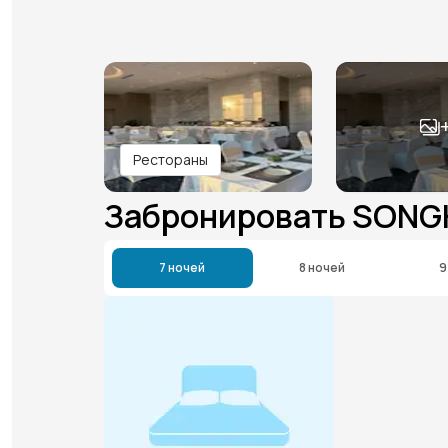
Рестораны
Забронировать SONG
7 ночей
8 ночей
9