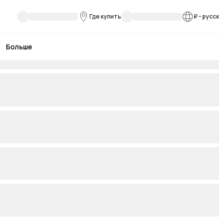
Где купить
₽
-
русс
Больше