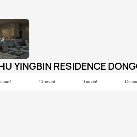
+
3
HU YINGBIN RESIDENCE DON
 ночей
10 ночей
11 ночей
12 ноч