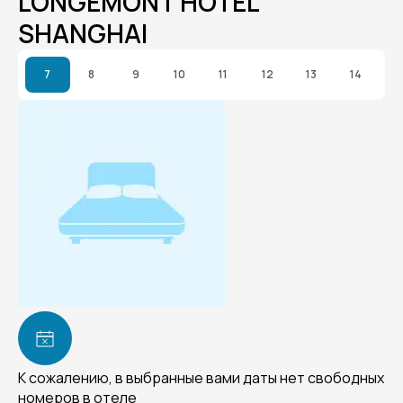
LONGEMONT HOTEL
SHANGHAI
7
8
9
10
11
12
13
14
К сожалению, в выбранные вами даты нет свободных
номеров в отеле