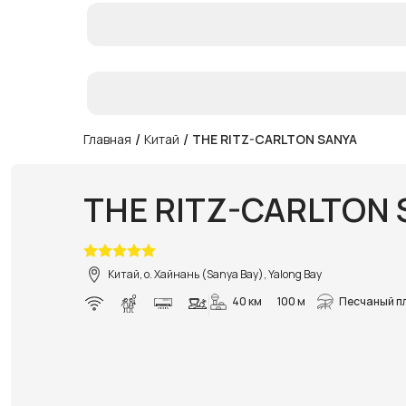
/
/
Главная
Китай
THE RITZ-CARLTON SANYA
THE RITZ-CARLTON
Китай, о. Хайнань (Sanya Bay), Yalong Bay
40 км
100 м
Песчаный п