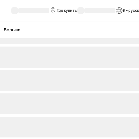
Где купить
₽
-
русс
Больше