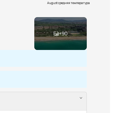
August средняя температура
+
90