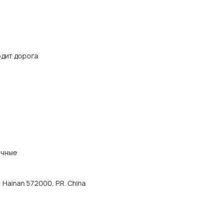
одит дорога
ичные
, Hainan 572000, P.R. China