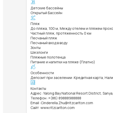
Детские бассейны
Открытый Бассейн
Пляж
До пляжа, 100 м, Между отелем и пляжем прох
Частный пляж, протяженность 0 км
Песчаный пляж
Песчаный вход в воду
Зонты
Шезлонги
Пляжные полотенца
Питание и напитки на пляже (Платно)
Особенности
Депозит при заселении
:
Кредитная карта, Нал
Контакты
Адрес
:
Yalong Bay National Resort District, Sanya
Телефон
:
+(86) 89888988888
Email
:
Cinderella.Zhu@ritzcarlton.com
Сайт
:
www.ritzcarlton.com