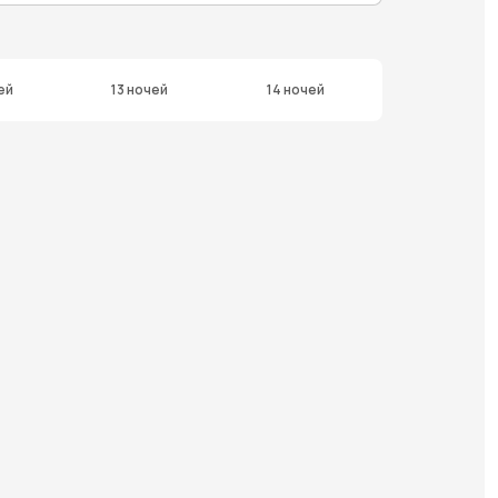
ей
13 ночей
14 ночей