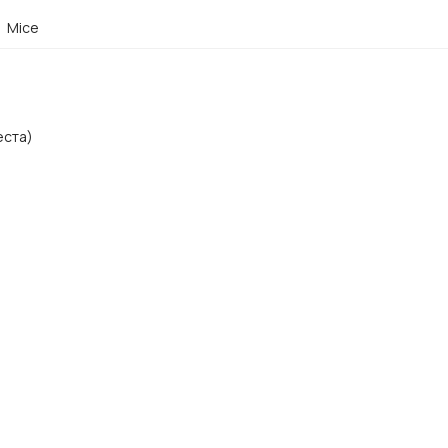
Mice
еста)