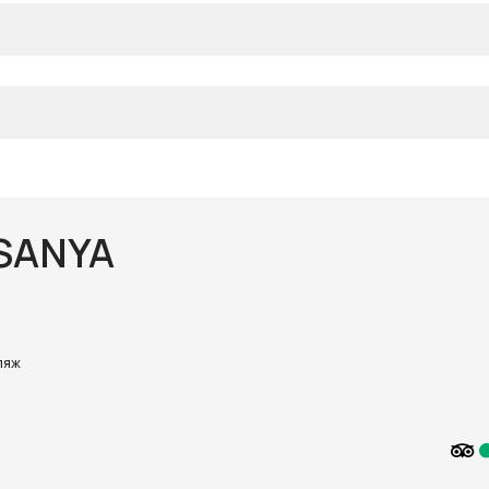
 SANYA
ляж