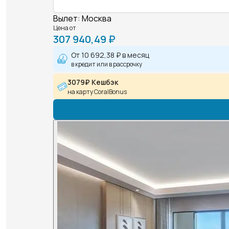
Вылет
:
Москва
Цена от
307 940,49 ₽
От
10 692,38 ₽
в месяц
в кредит или в рассрочку
3079₽ Кешбэк
на карту CoralBonus