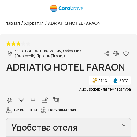
/
/
Главная
Хорватия
ADRIATIQ HOTEL FARAON
1/23
Хорватия, Южн. Далмация, Дубровник
(Dubrovnik), Трпань (Trpanj)
ADRIATIQ HOTEL FARAON
27 °C
26 °C
August средняя температура
125 км
10 м
Песчаный пляж
Удобства отеля