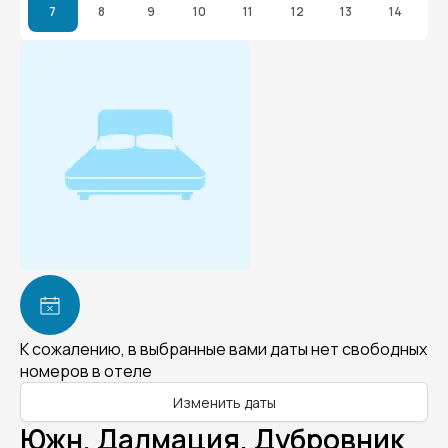
7
8
9
10
11
12
13
14
К сожалению, в выбранные вами даты нет свободных
номеров в отеле
Изменить даты
Южн. Далмация, Дубровник