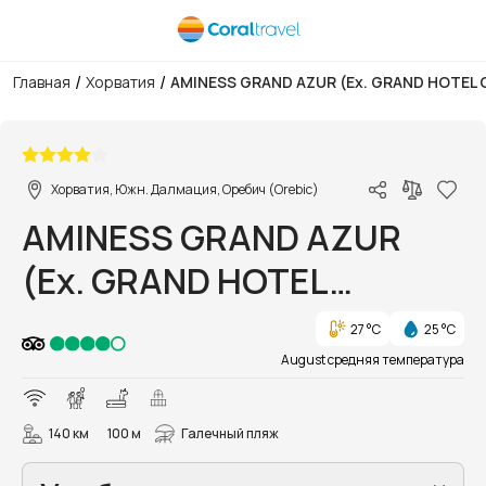
/
/
Главная
Хорватия
AMINESS GRAND AZUR (Ex. GRAND HOTEL 
1/17
Хорватия, Южн. Далмация, Оребич (Orebic)
AMINESS GRAND AZUR
(Ex. GRAND HOTEL
OREBIC)
27 °C
25 °C
August средняя температура
140 км
100 м
Галечный пляж