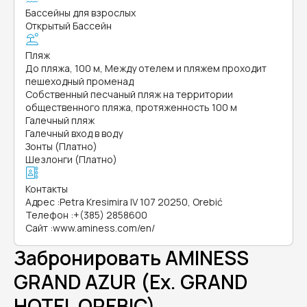
Бассейны для взрослых
Открытый Бассейн
Пляж
До пляжа, 100 м, Между отелем и пляжем проходит
пешеходный променад
Собственный песчаный пляж на территории
общественного пляжа, протяженность 100 м
Галечный пляж
Галечный вход в воду
Зонты (Платно)
Шезлонги (Платно)
Контакты
Адрес
:
Petra Kresimira IV 107 20250, Orebić
Телефон
:
+(385) 2858600
Сайт
:
www.aminess.com/en/
Забронировать AMINESS
GRAND AZUR (Ex. GRAND
HOTEL OREBIC)