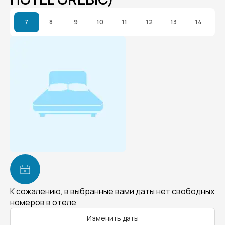
7
8
9
10
11
12
13
14
К сожалению, в выбранные вами даты нет свободных
номеров в отеле
Изменить даты