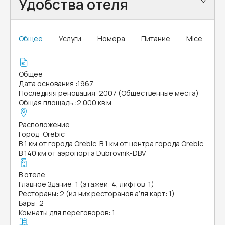
Удобства отеля
Общее
Услуги
Номера
Питание
Mice
Общее
Дата основания
:
1967
Последняя реновация
:
2007 (Общественные места)
Общая площадь
:
2 000 кв.м.
Расположение
Город
:
Orebic
В 1 км от города Orebic. В 1 км от центра города Orebic
В 140 км от аэропорта Dubrovnik-DBV
В отеле
Главное Здание: 1 (этажей: 4, лифтов: 1)
Рестораны: 2 (из них ресторанов а’ля карт: 1)
Бары: 2
Комнаты для переговоров: 1