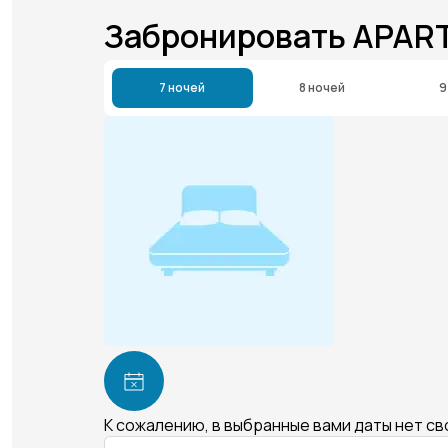
Забронировать APAR
7 ночей
8 ночей
9
К сожалению, в выбранные вами даты нет с