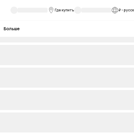
Где купить
₽
-
русс
Больше