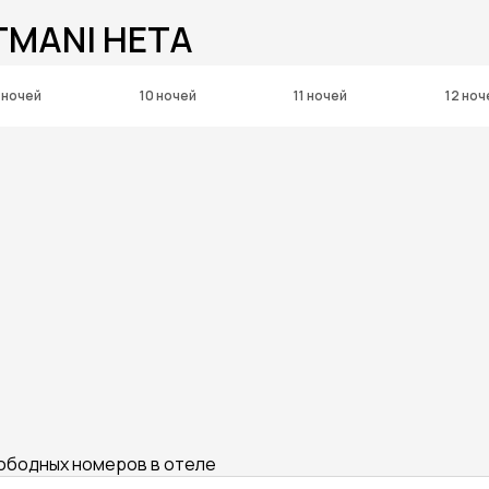
TMANI HETA
 ночей
10 ночей
11 ночей
12 ноч
вободных номеров в отеле