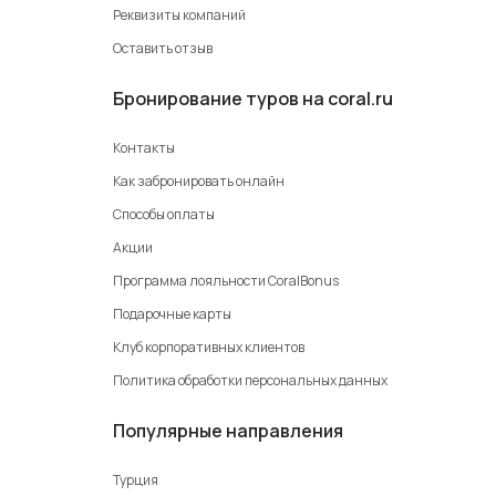
Реквизиты компаний
Оставить отзыв
Бронирование туров на coral.ru
Контакты
Как забронировать онлайн
Способы оплаты
Акции
Программа лояльности CoralBonus
Подарочные карты
Клуб корпоративных клиентов
Политика обработки персональных данных
Популярные направления
Турция