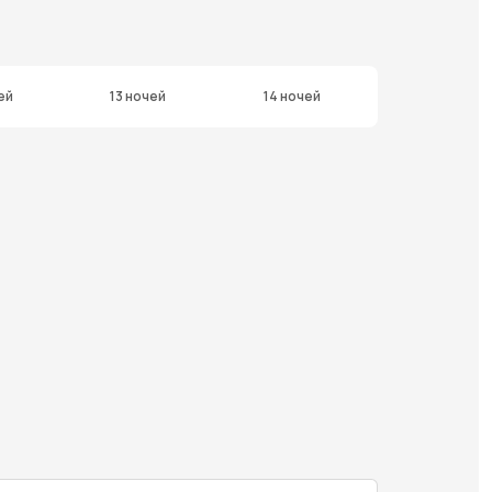
ей
13 ночей
14 ночей