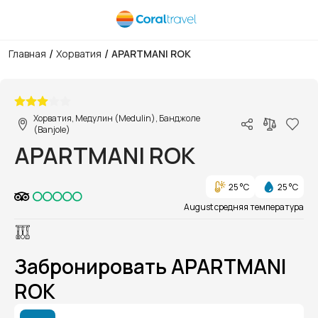
/
/
Главная
Хорватия
APARTMANI ROK
1/1
Хорватия, Медулин (Medulin), Банджоле
(Banjole)
APARTMANI ROK
25 °C
25 °C
August средняя температура
Забронировать APARTMANI
ROK