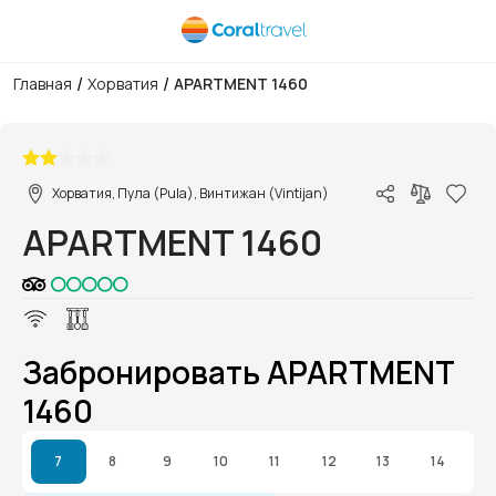
/
/
Главная
Хорватия
APARTMENT 1460
1/1
Хорватия, Пула (Pula), Винтижан (Vintijan)
APARTMENT 1460
Забронировать APARTMENT
1460
7
8
9
10
11
12
13
14