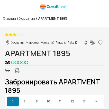
/
/
Главная
Хорватия
APARTMENT 1895
1/1
Хорватия, Маркана (Marcana), Ракаль (Rakalj)
APARTMENT 1895
Забронировать APARTMENT
1895
7
8
9
10
11
12
13
14