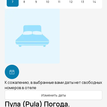
7
8
9
10
11
12
13
14
К сожалению, в выбранные вами даты нет свободных
номеров в отеле
Изменить даты
Пула (Pula) Погода.