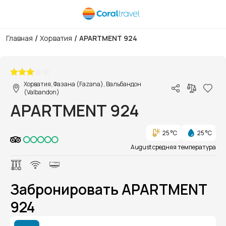
/
/
Главная
Хорватия
APARTMENT 924
1/1
Хорватия, Фазана (Fazana), Вальбандон
(Valbandon)
APARTMENT 924
25 °C
25 °C
August средняя температура
Забронировать APARTMENT
924