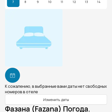
7
8
9
10
11
12
13
14
К сожалению, в выбранные вами даты нет свободных
номеров в отеле
Изменить даты
Фазана (Fazana) Погода.