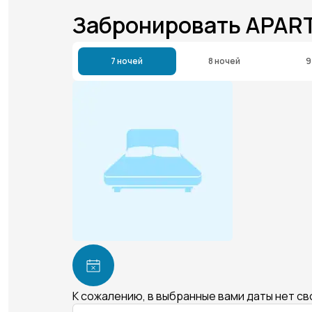
Забронировать APAR
7 ночей
8 ночей
9
К сожалению, в выбранные вами даты нет с