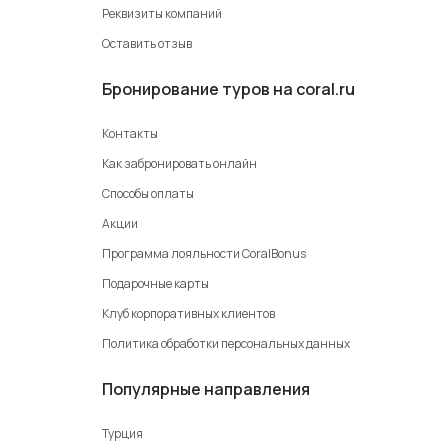
Реквизиты компаний
Оставить отзыв
Бронирование туров на coral.ru
Контакты
Как забронировать онлайн
Способы оплаты
Акции
Программа лояльности CoralBonus
Подарочные карты
Клуб корпоративных клиентов
Политика обработки персональных данных
Популярные направления
Турция