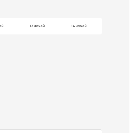
ей
13 ночей
14 ночей