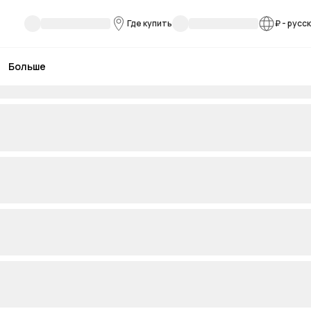
Где купить
₽
-
русс
Больше