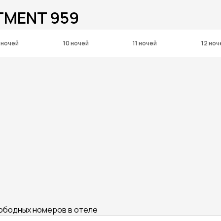
TMENT 959
 ночей
10 ночей
11 ночей
12 ноч
вободных номеров в отеле