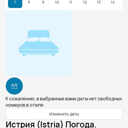
7
8
9
10
11
12
13
14
К сожалению, в выбранные вами даты нет свободных
номеров в отеле
Изменить даты
Истрия (Istria) Погода.