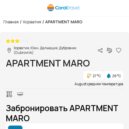
/
/
Главная
Хорватия
APARTMENT MARO
1/1
Хорватия, Южн. Далмация, Дубровник
(Dubrovnik)
APARTMENT MARO
27 °C
26 °C
August средняя температура
Забронировать APARTMENT
MARO