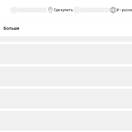
Где купить
₽
-
русс
Больше