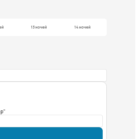
ей
13 ночей
14 ночей
ер"