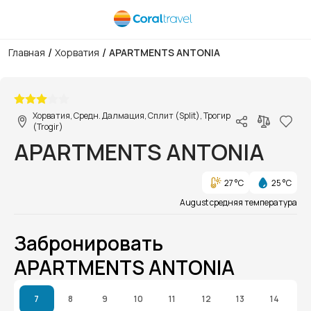
/
/
Главная
Хорватия
APARTMENTS ANTONIA
1/1
Хорватия, Средн. Далмация, Сплит (Split), Трогир
(Trogir)
APARTMENTS ANTONIA
27 °C
25 °C
August средняя температура
Забронировать
APARTMENTS ANTONIA
7
8
9
10
11
12
13
14