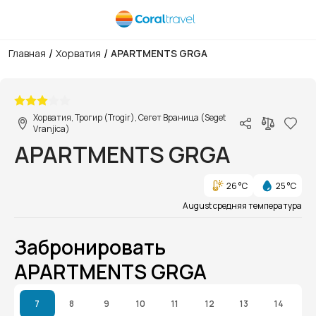
/
/
Главная
Хорватия
APARTMENTS GRGA
1/1
Хорватия, Трогир (Trogir), Сегет Враница (Seget
Vranjica)
APARTMENTS GRGA
26 °C
25 °C
August средняя температура
Забронировать
APARTMENTS GRGA
7
8
9
10
11
12
13
14