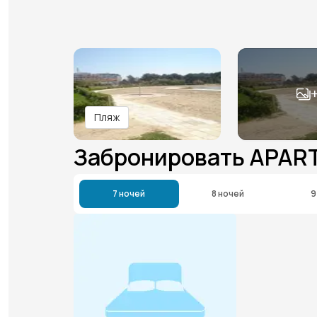
Пляж
Забронировать APAR
7 ночей
8 ночей
9