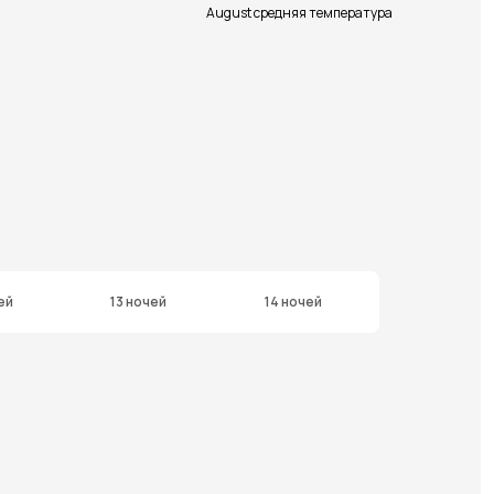
August средняя температура
ей
13 ночей
14 ночей