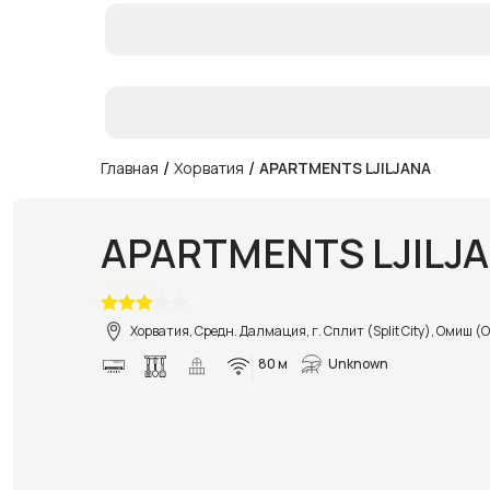
/
/
Главная
Хорватия
APARTMENTS LJILJANA
APARTMENTS LJILJ
Хорватия, Средн. Далмация, г. Сплит (Split City), Омиш (
80 м
Unknown