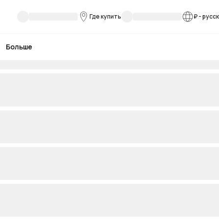
Где купить
₽
-
русс
Больше