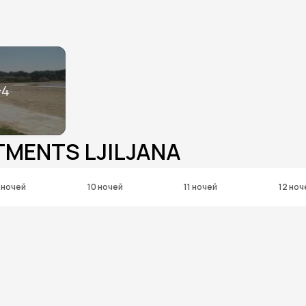
+
4
TMENTS LJILJANA
 ночей
10 ночей
11 ночей
12 ноч