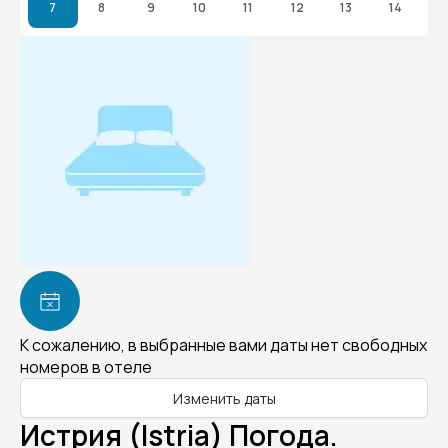
7
8
9
10
11
12
13
14
К сожалению, в выбранные вами даты нет свободных
номеров в отеле
Изменить даты
Истрия (Istria) Погода.