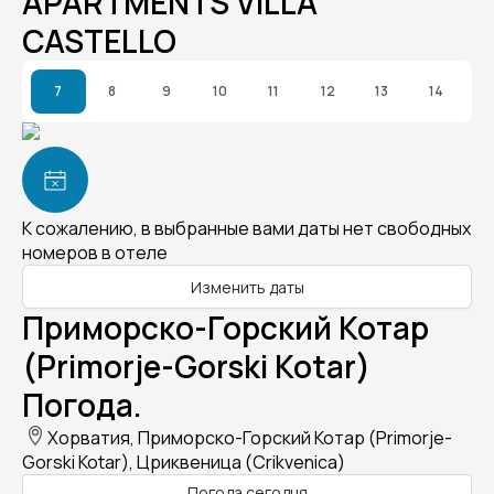
APARTMENTS VILLA
CASTELLO
7
8
9
10
11
12
13
14
К сожалению, в выбранные вами даты нет свободных
номеров в отеле
Изменить даты
Приморско-Горский Котар
(Primorje-Gorski Kotar)
Погода.
Хорватия, Приморско-Горский Котар (Primorje-
Gorski Kotar), Цриквеница (Crikvenica)
Погода сегодня