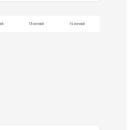
ей
13 ночей
14 ночей