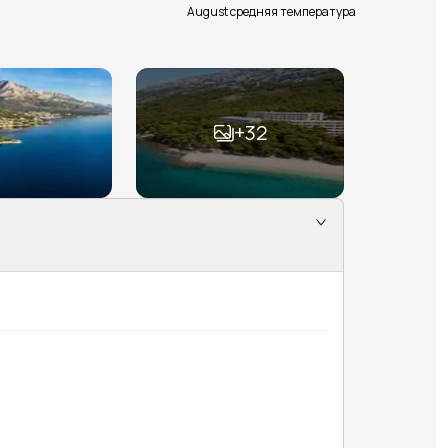
August средняя температура
+
32