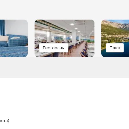
Рестораны
Пляж
еста)