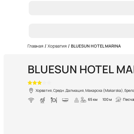
/
/
Главная
Хорватия
BLUESUN HOTEL MARINA
BLUESUN HOTEL MA
Хорватия, Средн. Далмация, Макарска (Makarska), Брела
65 км
100 м
Песча