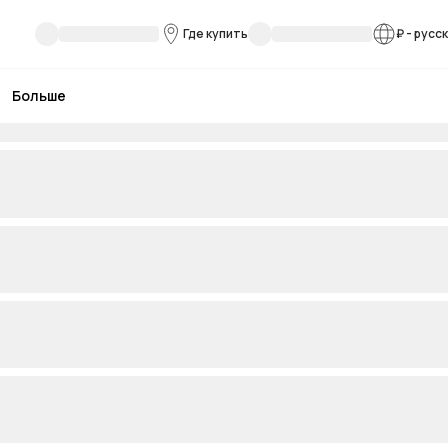
Где купить
₽
-
русс
Больше