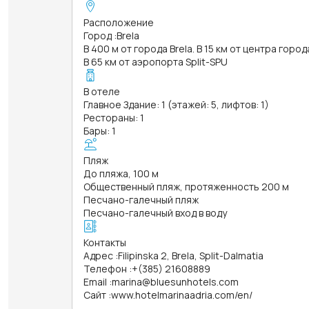
Расположение
Город
:
Brela
В 400 м от города Brela. В 15 км от центра горо
В 65 км от аэропорта Split-SPU
В отеле
Главное Здание: 1 (этажей: 5, лифтов: 1)
Рестораны: 1
Бары: 1
Пляж
До пляжа, 100 м
Общественный пляж, протяженность 200 м
Песчано-галечный пляж
Песчано-галечный вход в воду
Контакты
Адрес
:
Filipinska 2, Brela, Split-Dalmatia
Телефон
:
+(385) 21608889
Email
:
marina@bluesunhotels.com
Сайт
:
www.hotelmarinaadria.com/en/