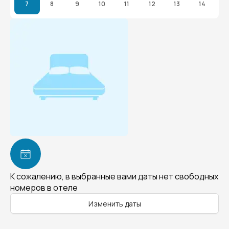
7
8
9
10
11
12
13
14
К сожалению, в выбранные вами даты нет свободных
номеров в отеле
Изменить даты