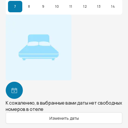
7
8
9
10
11
12
13
14
К сожалению, в выбранные вами даты нет свободных
номеров в отеле
Изменить даты