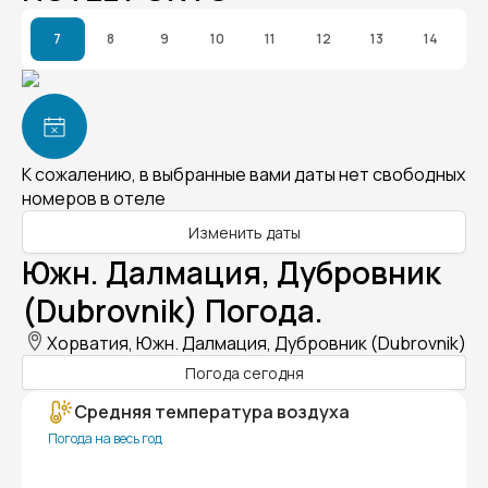
7
8
9
10
11
12
13
14
К сожалению, в выбранные вами даты нет свободных
номеров в отеле
Изменить даты
Южн. Далмация, Дубровник
(Dubrovnik) Погода.
Хорватия, Южн. Далмация, Дубровник (Dubrovnik)
Погода сегодня
Средняя температура воздуха
Погода на весь год