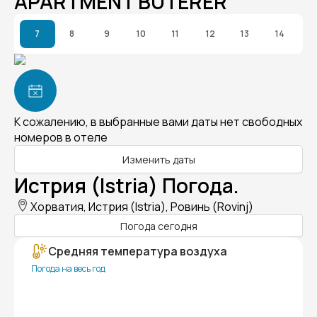
APARTMENT BUTERER
7
8
9
10
11
12
13
14
К сожалению, в выбранные вами даты нет свободных
номеров в отеле
Изменить даты
Истрия (Istria) Погода.
Хорватия, Истрия (Istria), Ровинь (Rovinj)
Погода сегодня
Средняя температура воздуха
Погода на весь год