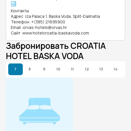
Контакты
Адрес
:
Iza Palaca 1, Baska Voda, Split-Dalmatia
Телефон
:
+(385) 21695900
Email
:
orvas-hotels@orvas.hr
Сайт
:
www.hotelcroatia-baskavoda.com
Забронировать CROATIA
HOTEL BASKA VODA
7
8
9
10
11
12
13
14