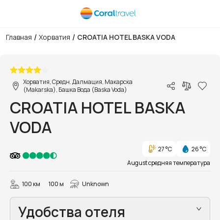
/
/
Главная
Хорватия
CROATIA HOTEL BASKA VODA
1/38
Хорватия, Средн. Далмация, Макарска
(Makarska), Башка Вода (Baska Voda)
CROATIA HOTEL BASKA
VODA
27 °C
26 °C
August средняя температура
100 км
100 м
Unknown
Удобства отеля