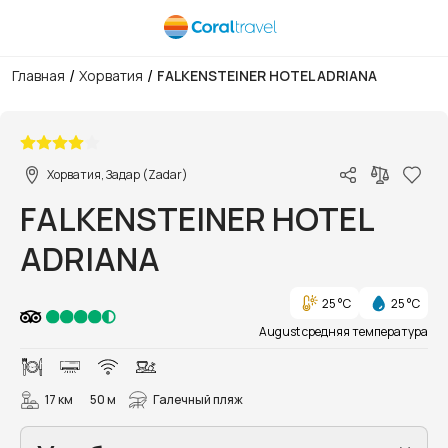
/
/
Главная
Хорватия
FALKENSTEINER HOTEL ADRIANA
1/27
Хорватия, Задар (Zadar)
FALKENSTEINER HOTEL
ADRIANA
25 °C
25 °C
August средняя температура
17 км
50 м
Галечный пляж