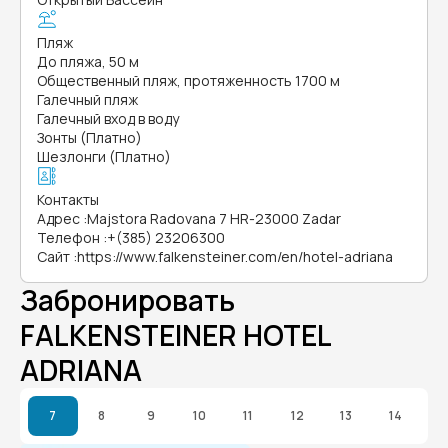
Пляж
До пляжа, 50 м
Общественный пляж, протяженность 1700 м
Галечный пляж
Галечный вход в воду
Зонты (Платно)
Шезлонги (Платно)
Контакты
Адрес
:
Majstora Radovana 7 HR-23000 Zadar
Телефон
:
+(385) 23206300
Сайт
:
https://www.falkensteiner.com/en/hotel-adriana
Забронировать
FALKENSTEINER HOTEL
ADRIANA
7
8
9
10
11
12
13
14