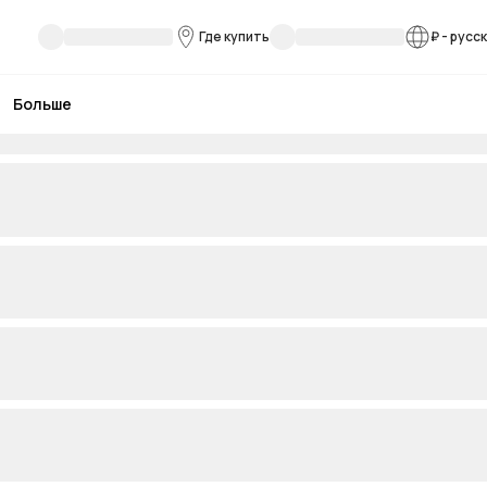
Где купить
₽
-
русс
Больше