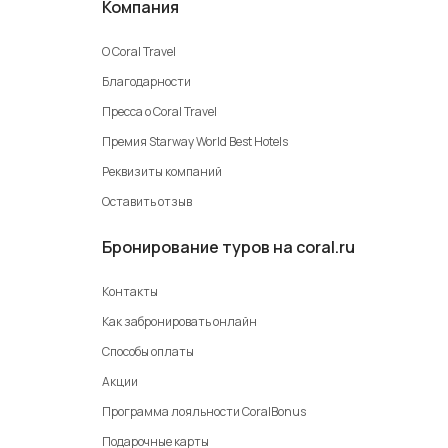
Компания
О Coral Travel
Благодарности
Пресса о Coral Travel
Премия Starway World Best Hotels
Реквизиты компаний
Оставить отзыв
Бронирование туров на coral.ru
Контакты
Как забронировать онлайн
Способы оплаты
Акции
Программа лояльности CoralBonus
Подарочные карты