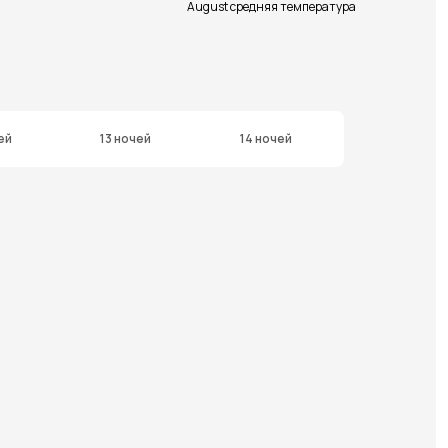
August средняя температура
ей
13 ночей
14 ночей