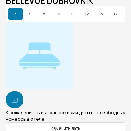
BELLEVUE DUBROVNIK
7
8
9
10
11
12
13
14
К сожалению, в выбранные вами даты нет свободных
номеров в отеле
Изменить даты