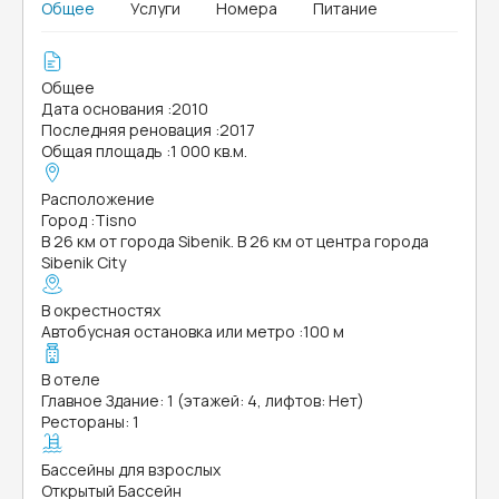
Общее
Услуги
Номера
Питание
Общее
Дата основания
:
2010
Последняя реновация
:
2017
Общая площадь
:
1 000 кв.м.
Расположение
Город
:
Tisno
В 26 км от города Sibenik. В 26 км от центра города
Sibenik City
В окрестностях
Автобусная остановка или метро
:
100 м
В отеле
Главное Здание: 1 (этажей: 4, лифтов: Нет)
Рестораны: 1
Бассейны для взрослых
Открытый Бассейн