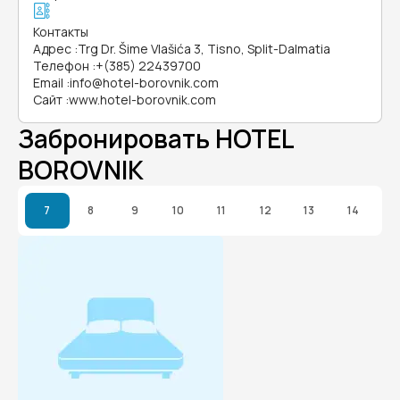
Контакты
Адрес
:
Trg Dr. Šime Vlašića 3, Tisno, Split-Dalmatia
Телефон
:
+(385) 22439700
Email
:
info@hotel-borovnik.com
Сайт
:
www.hotel-borovnik.com
Забронировать HOTEL
BOROVNIK
7
8
9
10
11
12
13
14