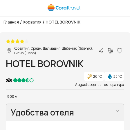
/
/
Главная
Хорватия
HOTEL BOROVNIK
1/22
Хорватия, Средн. Далмация, Шибеник (Sibenik),
Тисно (Tisno)
HOTEL BOROVNIK
26 °C
25 °C
August средняя температура
800 м
Удобства отеля