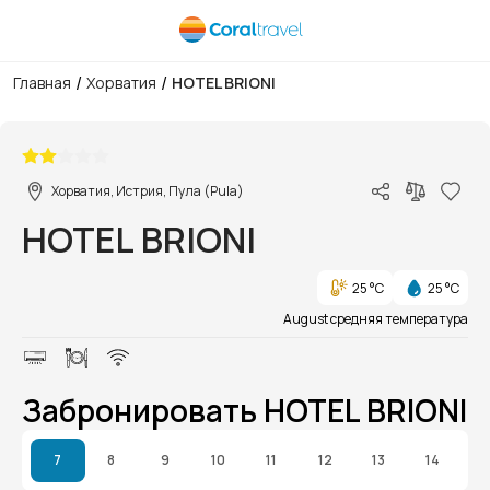
/
/
Главная
Хорватия
HOTEL BRIONI
1/1
Хорватия, Истрия, Пула (Pula)
HOTEL BRIONI
25 °C
25 °C
August средняя температура
Забронировать HOTEL BRIONI
7
8
9
10
11
12
13
14