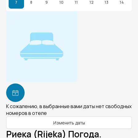
7
8
9
10
11
12
13
14
К сожалению, в выбранные вами даты нет свободных
номеров в отеле
Изменить даты
Риека (Rijeka) Погода.