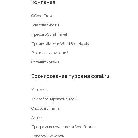
Компания
О Coral Travel
Благодарности
Пресса о Coral Travel
Премия Starway World Best Hotels
Реквизиты компаний
Оставить отзыв
Бронирование туров на coral.ru
Контакты
Как забронировать онлайн
Способы оплаты
Акции
Программа лояльности CoralBonus
Подарочные карты