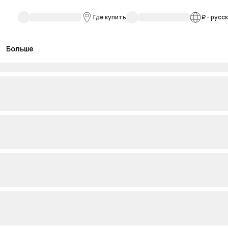
Где купить
₽
-
русс
Больше