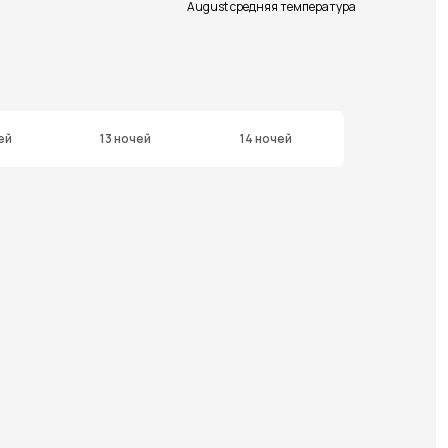
August средняя температура
ей
13 ночей
14 ночей