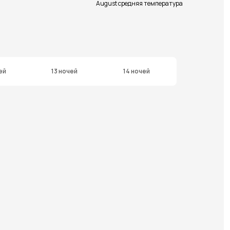
August средняя температура
ей
13 ночей
14 ночей