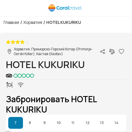
/
/
Главная
Хорватия
HOTEL KUKURIKU
1/1
Хорватия, Приморско-Горский Котар (Primorje-
Gorski Kotar), Кастав (Kastav)
HOTEL KUKURIKU
Забронировать HOTEL
KUKURIKU
7
8
9
10
11
12
13
14